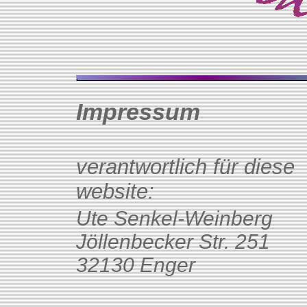
Impressum
verantwortlich für diese
website:
Ute Senkel-Weinberg
Jöllenbecker Str. 251
32130 Enger